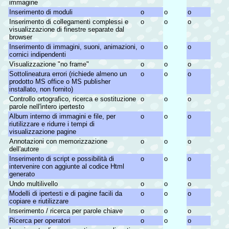
immagine
Inserimento di moduli
o
o
o
Inserimento di collegamenti complessi e
o
o
o
visualizzazione di finestre separate dal
browser
Inserimento di immagini, suoni, animazioni,
o
o
o
cornici indipendenti
Visualizzazione "no frame"
o
o
o
Sottolineatura errori (richiede almeno un
o
o
o
prodotto MS office o MS publisher
installato, non fornito)
Controllo ortografico, ricerca e sostituzione
o
o
o
parole nell'intero ipertesto
Album interno di immagini e file, per
o
o
o
riutilizzare e ridurre i tempi di
visualizzazione pagine
Annotazioni con memorizzazione
o
o
o
dell'autore
Inserimento di script e possibilità di
o
o
o
intervenire con aggiunte al codice Html
generato
Undo multilivello
o
o
o
Modelli di ipertesti e di pagine facili da
o
o
o
copiare e riutilizzare
Inserimento / ricerca per parole chiave
o
o
o
Ricerca per operatori
o
o
o