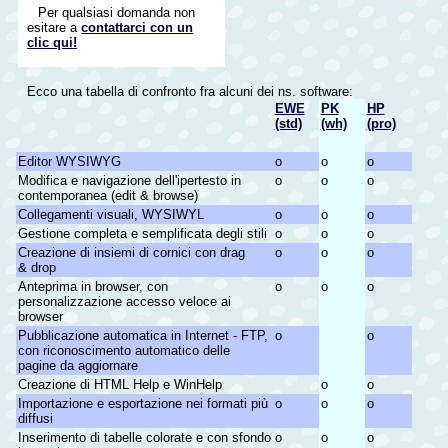
Per qualsiasi domanda non
esitare a
contattarci con un
clic qui!
Ecco una tabella di confronto fra alcuni dei ns. software:
EWE
PK
HP
(std)
(wh)
(pro)
Editor WYSIWYG
o
o
o
Modifica e navigazione dell'ipertesto in
o
o
o
contemporanea (edit & browse)
Collegamenti visuali, WYSIWYL
o
o
o
Gestione completa e semplificata degli stili
o
o
o
Creazione di insiemi di cornici con drag
o
o
o
& drop
Anteprima in browser, con
o
o
o
personalizzazione accesso veloce ai
browser
Pubblicazione automatica in Internet - FTP,
o
o
con riconoscimento automatico delle
pagine da aggiornare
Creazione di HTML Help e WinHelp
o
o
Importazione e esportazione nei formati più
o
o
o
diffusi
Inserimento di tabelle colorate e con sfondo
o
o
o