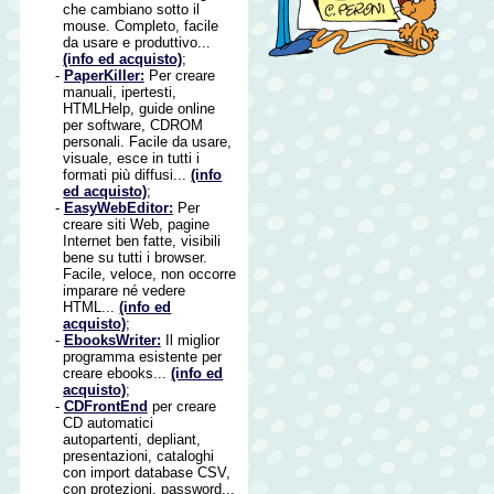
che cambiano sotto il
mouse. Completo, facile
da usare e produttivo...
(info ed acquisto)
;
-
PaperKiller:
Per creare
manuali, ipertesti,
HTMLHelp, guide online
per software, CDROM
personali. Facile da usare,
visuale, esce in tutti i
formati più diffusi...
(info
ed acquisto)
;
-
EasyWebEditor:
Per
creare siti Web, pagine
Internet ben fatte, visibili
bene su tutti i browser.
Facile, veloce, non occorre
imparare né vedere
HTML...
(info ed
acquisto)
;
-
EbooksWriter:
Il miglior
programma esistente per
creare ebooks...
(info ed
acquisto)
;
-
CDFrontEnd
per creare
CD automatici
autopartenti, depliant,
presentazioni, cataloghi
con import database CSV,
con protezioni, password...