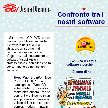
Confronto tra i
nostri software
Siti Internet, CD, DVD, ebook,
manuali, pubblicità: se per le
tue attività utilizzi o vuoi
utilizzare gli strumenti di
comunicazione del giorno
d'oggi, troverai sicuramente un
software Visual Vision
Chi usa il nostro
professionale e semplice che fa
software e perché...
per te, anche se non sei un
tecnico:
Dicono di noi...
-
HyperPublish:
(iPer Hyper
Publish PRO) Per creare
cataloghi, siti Web, CD
autoinstallanti, manuali e
molto altro ancora. Pagine
con font e stili come in un
wordprocessor, creazione
veloce di link ed hot-spot,
cornici, moduli, immagini