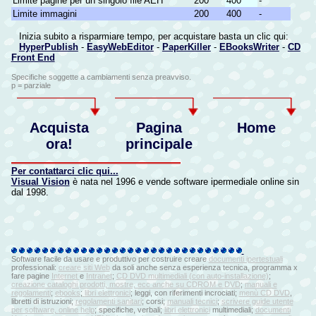
Limite pagine per un singolo file AEH
200
400
-
Limite immagini
200
400
-
Inizia subito a risparmiare tempo, per acquistare basta un clic qui:
HyperPublish
-
EasyWebEditor
-
PaperKiller
-
EBooksWriter
-
CD
Front End
Specifiche soggette a cambiamenti senza preavviso.
p = parziale
Acquista
Pagina
Home
ora!
principale
Per contattarci clic qui...
Visual Vision
è nata nel 1996 e vende software ipermediale online sin
dal 1998.
Software facile da usare e produttivo per costruire creare
documenti ipertestuali
professionali:
creare siti Web
da soli anche senza esperienza tecnica, programma x
fare pagine
Internet
e
Intranet
;
CD DVD multimediali (con auto-installazione)
;
creazione cataloghi prodotti, mostre, ecc anche su CDROM e DVD
;
manuali e
regolamenti
;
ebooks
;
libri elettronici
; leggi, con riferimenti incrociati;
menù CD DVD
,
libretti di istruzioni;
regolamenti sanitari
; corsi;
manuali tecnici
;
scrivere guide utente
per software,
online help
; specifiche, verbali;
libri elettronici
multimediali;
documenti