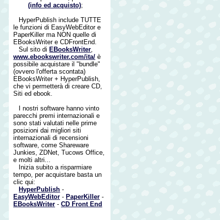
(info ed acquisto)
;
HyperPublish include TUTTE
le funzioni di EasyWebEditor e
PaperKiller ma NON quelle di
EBooksWriter e CDFrontEnd.
Sul sito di
EBooksWriter
,
www.ebookswriter.com/ita/
è
possibile acquistare il "bundle"
(ovvero l'offerta scontata)
EBooksWriter + HyperPublish,
che vi permetterà di creare CD,
Siti ed ebook.
I nostri software hanno vinto
parecchi premi internazionali e
sono stati valutati nelle prime
posizioni dai migliori siti
internazionali di recensioni
software, come Shareware
Junkies, ZDNet, Tucows Office,
e molti altri...
Inizia subito a risparmiare
tempo, per acquistare basta un
clic qui:
HyperPublish
-
EasyWebEditor
-
PaperKiller
-
EBooksWriter
-
CD Front End