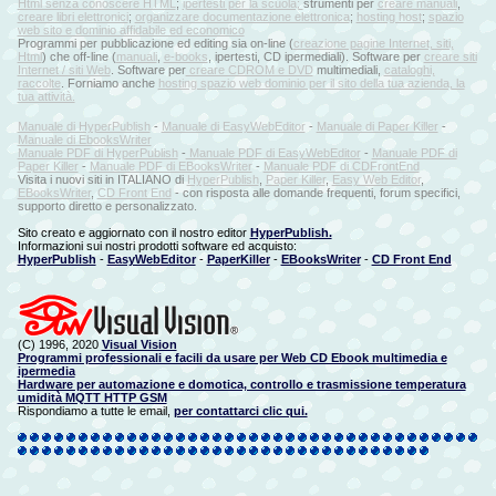
Html senza conoscere HTML
;
ipertesti per la scuola;
strumenti per
creare manuali
,
creare libri elettronici
;
organizzare documentazione elettronica
;
hosting host
;
spazio
web sito e dominio affidabile ed economico
Programmi per pubblicazione ed editing sia on-line (
creazione pagine Internet, siti,
Html
) che off-line (
manuali
,
e-books
, ipertesti, CD ipermediali). Software per
creare siti
Internet / siti Web
. Software per
creare CDROM e DVD
multimediali,
cataloghi,
raccolte
. Forniamo anche
hosting spazio web dominio per il sito della tua azienda, la
tua attività.
Manuale di HyperPublish
-
Manuale di EasyWebEditor
-
Manuale di Paper Killer
-
Manuale di EbooksWriter
Manuale PDF di HyperPublish
-
Manuale PDF di EasyWebEditor
-
Manuale PDF di
Paper Killer
-
Manuale PDF di EBooksWriter
-
Manuale PDF di CDFrontEnd
Visita i nuovi siti in ITALIANO di
HyperPublish
,
Paper Killer
,
Easy Web Editor
,
EBooksWriter
,
CD Front End
- con risposta alle domande frequenti, forum specifici,
supporto diretto e personalizzato.
Sito creato e aggiornato con il nostro editor
HyperPublish.
Informazioni sui nostri prodotti software ed acquisto:
HyperPublish
-
EasyWebEditor
-
PaperKiller
-
EBooksWriter
-
CD Front End
(C) 1996, 2020
Visual Vision
Programmi professionali e facili da usare per Web CD Ebook multimedia e
ipermedia
Hardware per automazione e domotica, controllo e trasmissione temperatura
umidità MQTT HTTP GSM
Rispondiamo a tutte le email,
per contattarci clic qui.