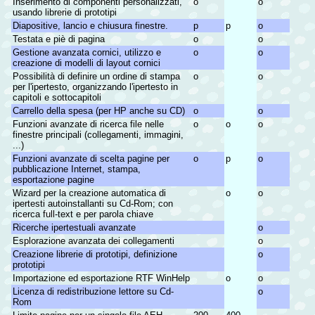
Inserimento di componenti personalizzati,
o
o
usando librerie di prototipi
Diapositive, lancio e chiusura finestre.
p
p
o
Testata e piè di pagina
o
o
Gestione avanzata cornici, utilizzo e
o
o
creazione di modelli di layout cornici
Possibilità di definire un ordine di stampa
o
o
per l'ipertesto, organizzando l'ipertesto in
capitoli e sottocapitoli
Carrello della spesa (per HP anche su CD)
o
o
Funzioni avanzate di ricerca file nelle
o
o
o
finestre principali (collegamenti, immagini,
...)
Funzioni avanzate di scelta pagine per
o
p
o
pubblicazione Internet, stampa,
esportazione pagine
Wizard per la creazione automatica di
o
o
ipertesti autoinstallanti su Cd-Rom; con
ricerca full-text e per parola chiave
Ricerche ipertestuali avanzate
o
Esplorazione avanzata dei collegamenti
o
Creazione librerie di prototipi, definizione
o
prototipi
Importazione ed esportazione RTF WinHelp
o
o
Licenza di redistribuzione lettore su Cd-
o
Rom